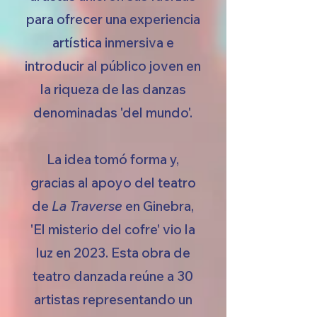
para ofrecer una experiencia
artística inmersiva e
introducir al público joven en
la riqueza de las danzas
denominadas 'del mundo'.
La idea tomó forma y,
gracias al apoyo del teatro
de
La Traverse
en Ginebra,
'El misterio del cofre' vio la
luz en 2023. Esta obra de
teatro danzada reúne a 30
artistas representando un