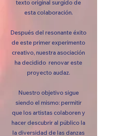
texto original surgido de
esta colaboración.
Después del resonante éxito
de este primer experimento
creativo, nuestra asociación
ha decidido renovar este
proyecto audaz.
Nuestro objetivo sigue
siendo el mismo: permitir
que los artistas colaboren y
hacer descubrir al público la
la diversidad de las danzas