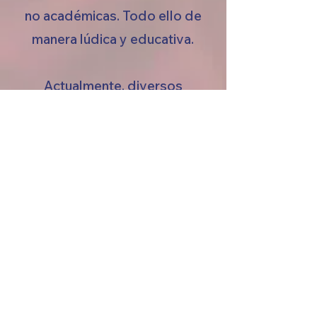
no académicas. Todo ello de
manera lúdica y educativa.
Actualmente, diversos
artistas están colaborando
para un segundo laboratorio
creativo.
Apoyar este proyecto
Otros proyectos
Próximos eventos